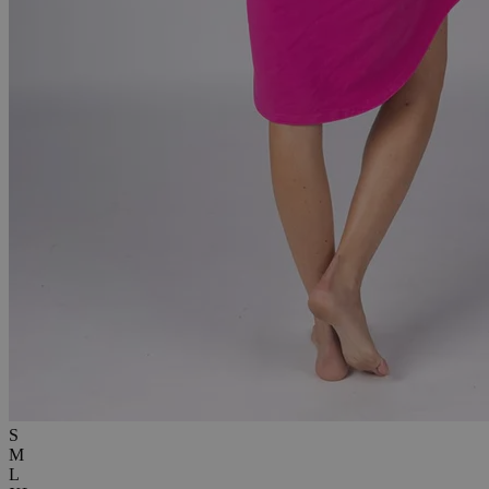
S
M
L