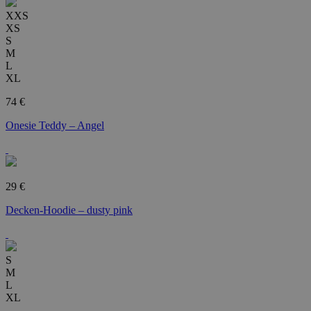
XXS
XS
S
M
L
XL
74 €
Onesie Teddy – Angel
29 €
Decken-Hoodie – dusty pink
S
M
L
XL