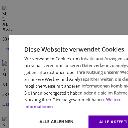
M
L
XL
XXL
33 €
Diese Webseite verwendet Cookies.
Herren-Nachthemd – navy mint
Wir verwenden Cookies, um Inhalte und Anzeigen z
personalisieren und unseren Datenverkehr zu analys
S
geben Informationen über Ihre Nutzung unserer Web
M
an unsere Werbe- und Analysepartner weiter, die di
L
XL
möglicherweise mit anderen Informationen kombinie
Sie ihnen bereitgestellt haben oder die sie im Rahme
28 €
Nutzung ihrer Dienste gesammelt haben.
Weitere
Damen-Nachthemd – dusty pine
Informationen
ALLE ABLEHNEN
ALLE AKZEPT
S