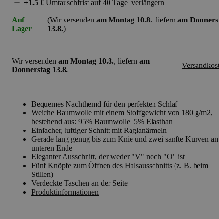
+1.5 €
Umtauschfrist
auf 40 Tage
verlängern
Auf
(Wir versenden
am Montag 10.8.
, liefern
am Donners
Lager
13.8.
)
Wir versenden
am Montag 10.8.
, liefern
am
Versandkos
Donnerstag 13.8.
Bequemes Nachthemd für den perfekten Schlaf
Weiche Baumwolle mit einem Stoffgewicht von 180 g/m2,
bestehend aus: 95% Baumwolle, 5% Elasthan
Einfacher, luftiger Schnitt mit Raglanärmeln
Gerade lang genug bis zum Knie und zwei sanfte Kurven a
unteren Ende
Eleganter Ausschnitt, der weder "V" noch "O" ist
Fünf Knöpfe zum Öffnen des Halsausschnitts (z. B. beim
Stillen)
Verdeckte Taschen an der Seite
Produktinformationen