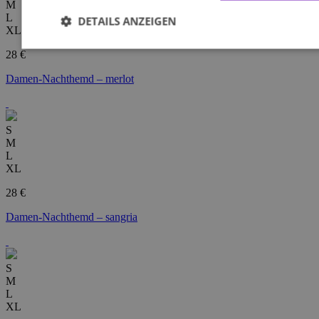
M
L
DETAILS ANZEIGEN
XL
28 €
Damen-Nachthemd – merlot
S
M
L
XL
28 €
Damen-Nachthemd – sangria
S
M
L
XL