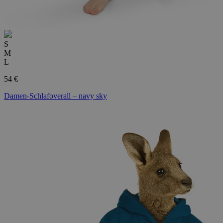
S
M
L
54 €
Damen-Schlafoverall – navy sky