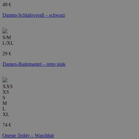
49 €
Damen-Schlafoverall – schwarz
S/M
L/XL
29 €
Damen-Bademantel – retro pink
XXS
XS
S
M
L
XL
74 €
Onesie Teddy – Waschbär