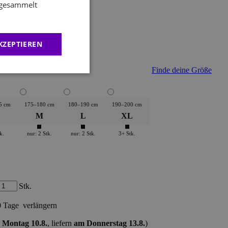
e gesammelt
usty lilac
KZEPTIEREN
Finde deine Größe
5 cm
175–180 cm
180–190 cm
190–200 cm
M
L
XL
k.
nur: 2 Stk.
nur: 2 Stk.
3+ Stk.
Stk.
0 Tage
verlängern
 Montag 10.8.
, liefern
am Donnerstag 13.8.
)