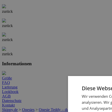
zurück
zurück
zurück
zurück
Informationen
Größe
FAQ
Diese Webse
Lieferung
Lookbook
Wir verwenden Co
AGB
Datenschutz
analysieren. Wir
Kontakt
und Analysepartn
Skippy.de
>
Onesies
>
Onesie Teddy – dusty lilac