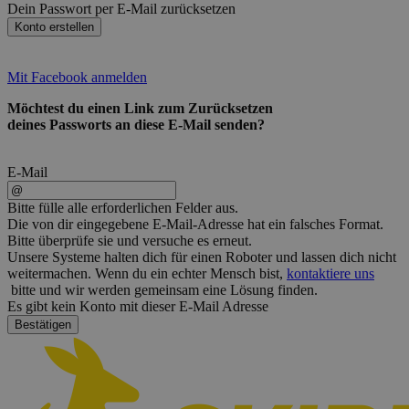
Dein Passwort per E-Mail zurücksetzen
Konto erstellen
Mit Facebook anmelden
Möchtest du einen Link zum Zurücksetzen
deines Passworts an diese E-Mail senden?
Wir empfehlen dir die
richtige Größe des Onesies
E-Mail
Körpergröße:
Bitte fülle alle erforderlichen Felder aus.
Die von dir eingegebene E-Mail-Adresse hat ein falsches Format.
cm
Bitte überprüfe sie und versuche es erneut.
Unsere Systeme halten dich für einen Roboter und lassen dich nicht
Körpergewicht:
weitermachen. Wenn du ein echter Mensch bist,
kontaktiere uns
bitte und wir werden gemeinsam eine Lösung finden.
kg
Es gibt kein Konto mit dieser E-Mail Adresse
Bestätigen
Empfohlene Größe