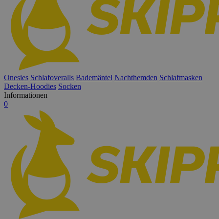
Onesies
Schlafoveralls
Bademäntel
Nachthemden
Schlafmasken
Decken-Hoodies
Socken
Informationen
0