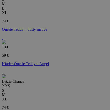
M
L
XL
74 €
Onesie Teddy – dusty mauve
130
59 €
Kinder-Onesie Teddy – Angel
Letzte Chance
XXS
S
M
XL
74 €