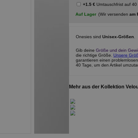
+1.5 €
Umtauschfrist
auf 40
Auf Lager
(Wir versenden
am F
Onesies sind
Unisex-Größen
.
Gib deine
Größe und dein Gewic
die richtige Größe.
Unsere Größe
garantieren einen problemlosen
40 Tage, um den Artikel umzut
Mehr aus der Kollektion Velo