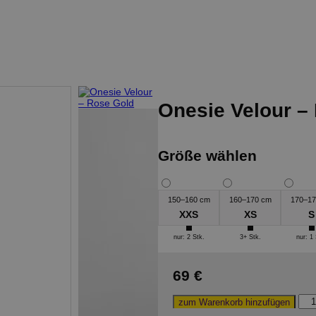
Onesie Velour –
Größe wählen
150–160 cm
160–170 cm
170–17
XXS
XS
S
nur: 2 Stk.
3+ Stk.
nur: 1 
69 €