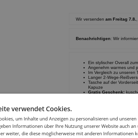
Wir versenden
am Freitag 7.8.
,
Benachrichtigen
: Wir informie
Ein stylischer Overall zu
Angenehm warmes und plü
Im Vergleich zu unseren 
Langer 2-Wege-Reißversc
Tasche auf der Vordersei
Kapuze
Gratis Geschenk:
kusche
Auf den Fotos:
Georg (1
Größe S
Produktinformationen
ite verwendet Cookies.
okies, um Inhalte und Anzeigen zu personalisieren und unseren
 geben Informationen über Ihre Nutzung unserer Website auch an
er weiter, die diese möglicherweise mit anderen Informationen k