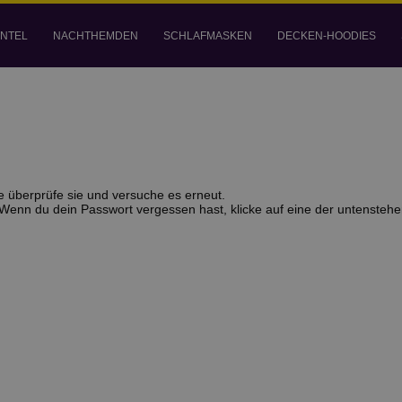
NTEL
NACHTHEMDEN
SCHLAFMASKEN
DECKEN-HOODIES
e von dir angegebene E-Mail-Adresse geschickt. Sobald du ein neues
e überprüfe sie und versuche es erneut.
 Wenn du dein Passwort vergessen hast, klicke auf eine der untensteh