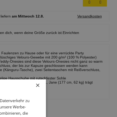
 liefern
am Mittwoch 12.8.
Versandkosten
ren dich, wenn deine Größe zurück ist.
Einrichten
m Faulenzen zu Hause oder für eine verrückte Party
schiges Velours-Gewebe mit 200 g/m² (100 % Polyester)
Teddy-Onesies sind diese Velours-Onesies nicht ganz so warm
hluss, der bis zur Kapuze geschlossen werden kann
te (Känguru-Tasche), zwei Seitentaschen mit Reißverschluss,
lige Hausschuhe mit rutschfester Sohle
85 cm, 85 kg) trägt Größe L, Jane (177 cm, 62 kg) trägt
×
 Datenverkehr zu
 unsere Werbe-
ombinieren, die