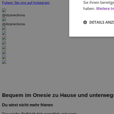
Sie ihnen bereitg
Folgen Sie uns auf Instagram
haben.
Weitere I
@dzaneckova
DETAILS ANZ
@dzaneckova
Bequem im Onesie zu Hause und unterweg
Du wirst nicht mehr frieren
Der weiche Stoff hält dich gemütlich und warm.