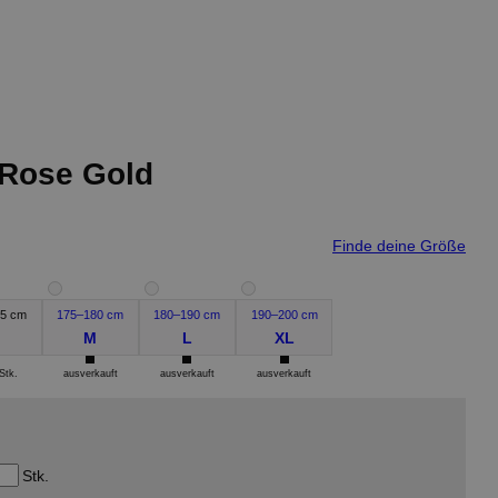
 Rose Gold
Finde deine Größe
5 cm
175–180 cm
180–190 cm
190–200 cm
M
L
XL
Stk.
ausverkauft
ausverkauft
ausverkauft
Stk.