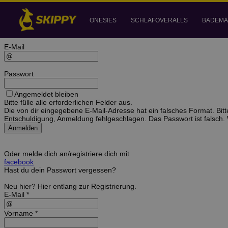
Anmelden
Konto erstellen
ONESIES
SCHLAFOVERALLS
BADEMÄ
Anweisungen zum Zurücksetzen deines Passworts wurden gerade an di
E-Mail
Passwort
Angemeldet bleiben
Bitte fülle alle erforderlichen Felder aus.
Die von dir eingegebene E-Mail-Adresse hat ein falsches Format. Bitt
Entschuldigung, Anmeldung fehlgeschlagen. Das Passwort ist falsch.
Anmelden
Oder melde dich an/registriere dich mit
facebook
Hast du dein Passwort vergessen?
Neu hier?
Hier
entlang zur Registrierung.
E-Mail *
Vorname *