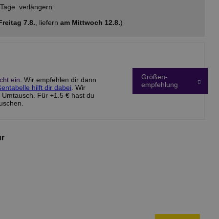
 Tage
verlängern
reitag 7.8.
, liefern
am Mittwoch 12.8.
)
Größen-
ht ein
. Wir empfehlen dir dann
empfehlung
ntabelle hilft dir dabei
. Wir
 Umtausch. Für +1.5 € hast du
auschen.
ur