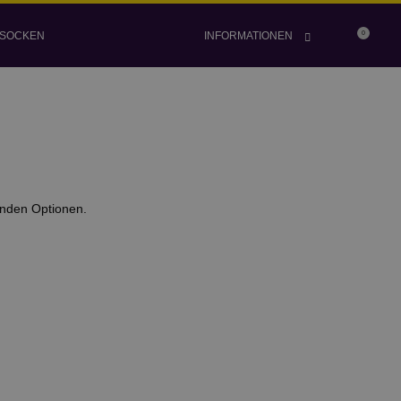
SOCKEN
INFORMATIONEN
0
 Passwort festgelegt hast, kannst du es auch hier verwenden.
enden Optionen.