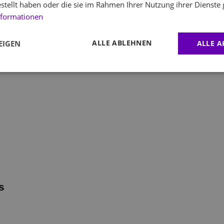
estellt haben oder die sie im Rahmen Ihrer Nutzung ihrer Dienst
nformationen
Wir empfehlen dir die
richtige Größe des
ALLE ABLEHNEN
EIGEN
ALLE A
Onesies
Körpergröße:
cm
Körpergewicht:
kg
Empfohlene Größe
s