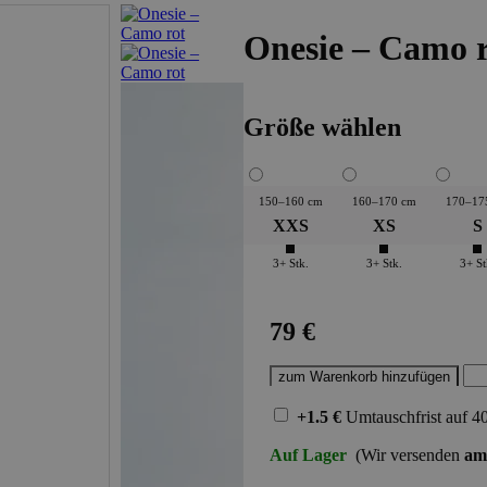
Onesie – Camo 
Größe wählen
150–160 cm
160–170 cm
170–17
XXS
XS
S
3+ Stk.
3+ Stk.
3+ St
79 €
+1.5 €
Umtauschfrist
auf 4
Auf Lager
(Wir versenden
am