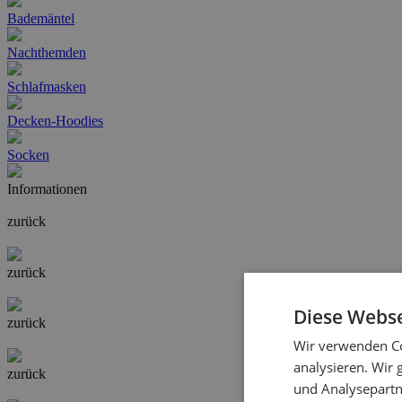
Bademäntel
Nachthemden
Schlafmasken
Decken-Hoodies
Socken
Informationen
zurück
zurück
Diese Webse
zurück
Wir verwenden Co
analysieren. Wir
zurück
und Analysepartn