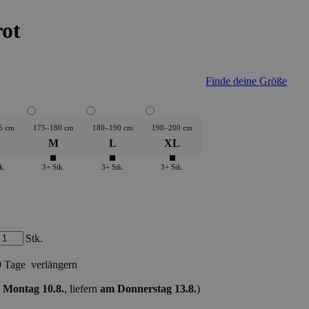
rot
Finde deine Größe
5 cm
175–180 cm
180–190 cm
190–200 cm
M
L
XL
k.
3+ Stk.
3+ Stk.
3+ Stk.
Stk.
0 Tage
verlängern
 Montag 10.8.
, liefern
am Donnerstag 13.8.
)