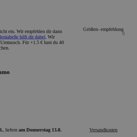
Größen- empfehlung
cht ein
. Wir empfehlen dir dann
ntabelle hilft dir dabei
. Wir
 Umtausch. Für +1.5 € hast du 40
chen.
Camo
8.
, liefern
am Donnerstag 13.8.
Versandkosten