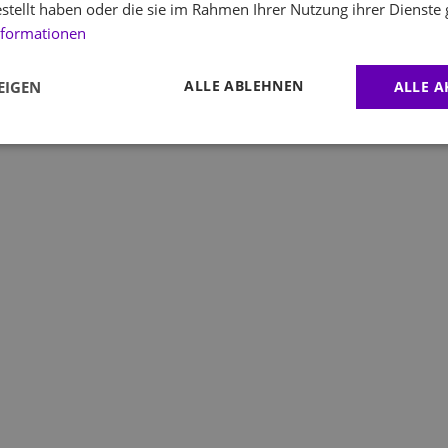
estellt haben oder die sie im Rahmen Ihrer Nutzung ihrer Dienst
nformationen
Wir empfehlen dir die
richtige Größe des Onesies
ALLE ABLEHNEN
EIGEN
ALLE A
Körpergröße:
cm
Körpergewicht:
kg
Empfohlene Größe