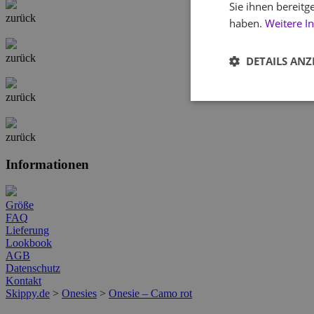
Sie ihnen bereitg
zurück
haben.
Weitere I
zurück
DETAILS ANZ
zurück
zurück
Informationen
Größe
FAQ
Lieferung
Lookbook
AGB
Datenschutz
Kontakt
Skippy.de
>
Onesies
>
Onesie – Camo rot