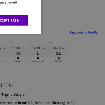
e gesammelt
petrol
KZEPTIEREN
Finde deine Größe
5 cm
175–180 cm
180–190 cm
190–200 cm
M
L
XL
k.
3+ Stk.
ausverkauft
3+ Stk.
Stk.
0 Tage
verlängern
r versenden
heute 6.8.
, liefern
am Dienstag 11.8.
)