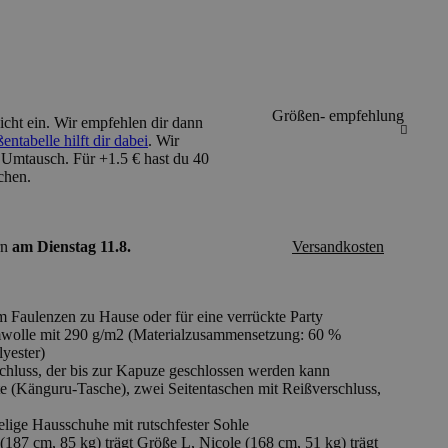
Größen- empfehlung
cht ein
. Wir empfehlen dir dann
ntabelle hilft dir dabei
. Wir
 Umtausch. Für +1.5 € hast du 40
chen.
ern
am Dienstag 11.8.
Versandkosten
um Faulenzen zu Hause oder für eine verrückte Party
lle mit 290 g/m2 (Materialzusammensetzung: 60 %
yester)
hluss, der bis zur Kapuze geschlossen werden kann
te (Känguru-Tasche), zwei Seitentaschen mit Reißverschluss,
lige Hausschuhe mit rutschfester Sohle
187 cm, 85 kg) trägt Größe L, Nicole (168 cm, 51 kg) trägt