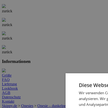
zurück
zurück
zurück
zurück
Informationen
Größe
FAQ
Diese Webse
Lieferung
Lookbook
Wir verwenden Co
AGB
Datenschutz
analysieren. Wir
Kontakt
und Analysepartn
Skippy.de
>
Onesies
>
Onesie – dunkelpetrol