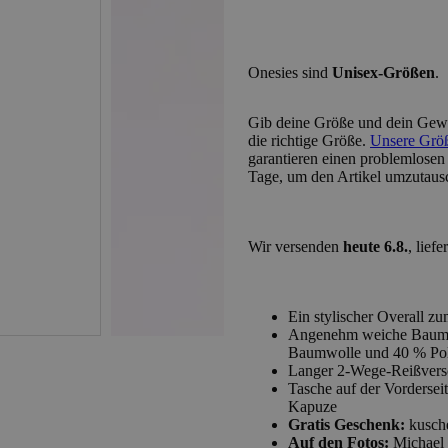
Onesies sind
Unisex-Größen
.
Gib deine
Größe und dein Gewi
die richtige Größe.
Unsere Größe
garantieren einen problemlosen
Tage, um den Artikel umzutaus
Wir versenden
heute 6.8.
, lief
Ein stylischer Overall z
Angenehm weiche Baumwo
Baumwolle und 40 % Pol
Langer 2-Wege-Reißversc
Tasche auf der Vordersei
Kapuze
Gratis Geschenk:
kusche
Auf den Fotos:
Michael (