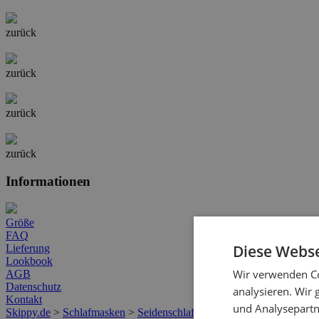
zurück
zurück
zurück
zurück
Informationen
Größe
FAQ
Diese Webse
Lieferung
Lookbook
Wir verwenden Co
AGB
Datenschutz
analysieren. Wir
Kontakt
und Analysepartn
Skippy.de
>
Schlafmasken
>
Seidenschlafmaske – rot