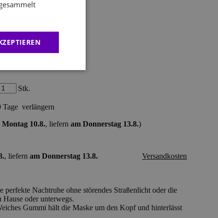
e gesammelt
ke – rot
KZEPTIEREN
Stk.
0 Tage
verlängern
 Montag 10.8.
, liefern
am Donnerstag 13.8.
)
8.
, liefern
am Donnerstag 13.8.
Versandkosten
 perfekte Nachtruhe ohne störendes Straßenlicht oder die
 Hause oder unterwegs.
 Weiches Gummi hält die Maske um den Kopf und hinterlässt