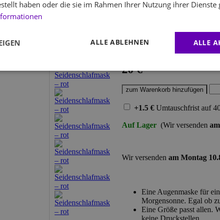
estellt haben oder die sie im Rahmen Ihrer Nutzung ihrer Dienst
nformationen
Seidenschlafmas
ALLE ABLEHNEN
EIGEN
ALLE A
20 €
+1.5 €
Umtauschfrist
auf 4
Auf Lager
(Wir versenden
am
Wir versenden
am Montag 10.
Eine Augenmaske für eine
Morgensonne. Egal ob zu
Eine Größe passt allen.
keine Druckstellen.