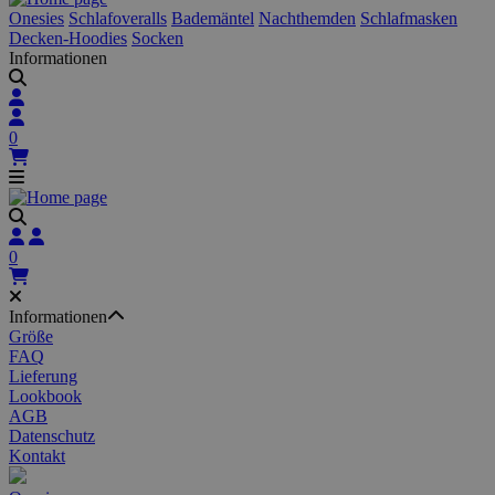
Onesies
Schlafoveralls
Bademäntel
Nachthemden
Schlafmasken
Decken-Hoodies
Socken
Informationen
0
0
Informationen
Größe
FAQ
Lieferung
Lookbook
AGB
Datenschutz
Kontakt