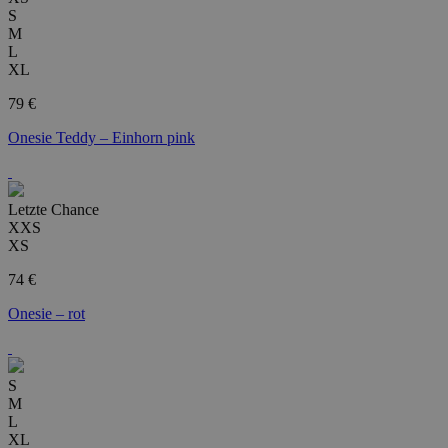
S
M
L
XL
79 €
Onesie Teddy – Einhorn pink
Letzte Chance
XXS
XS
74 €
Onesie – rot
S
M
L
XL