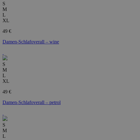
S
M
L
XL
49 €
Damen-Schlafoverall – wine
S
M
L
XL
49 €
Damen-Schlafoverall – petrol
S
M
L