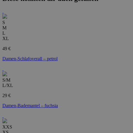
S
M
L
XL
49 €
Damen-Schlafoverall – petrol
S/M
L/XL
29 €
Damen-Bademantel – fuchsia
XXS
XS