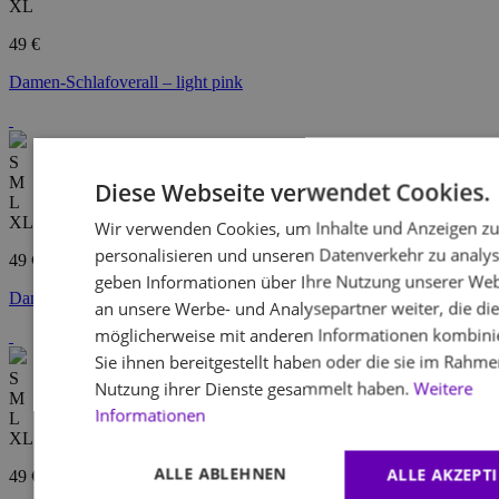
XL
49 €
Damen-Schlafoverall – light pink
S
M
Diese Webseite verwendet Cookies.
L
XL
Wir verwenden Cookies, um Inhalte und Anzeigen z
personalisieren und unseren Datenverkehr zu analys
49 €
geben Informationen über Ihre Nutzung unserer Web
Damen-Schlafoverall – light pink hearts
an unsere Werbe- und Analysepartner weiter, die di
möglicherweise mit anderen Informationen kombinie
Sie ihnen bereitgestellt haben oder die sie im Rahme
S
Nutzung ihrer Dienste gesammelt haben.
Weitere
M
Informationen
L
XL
ALLE ABLEHNEN
ALLE AKZEPT
49 €