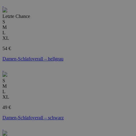
Letzte Chance
S
M
L
XL
54 €
Damen-Schlafoverall – hellgrau
S
M
L
XL
49 €
Damen-Schlafoverall – schwarz