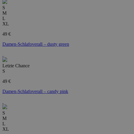
S
M
L
XL
49 €
Damen-Schlafoverall – dusty green
Letzte Chance
S
49 €
Damen-Schlafoverall – candy pink
S
M
L
XL