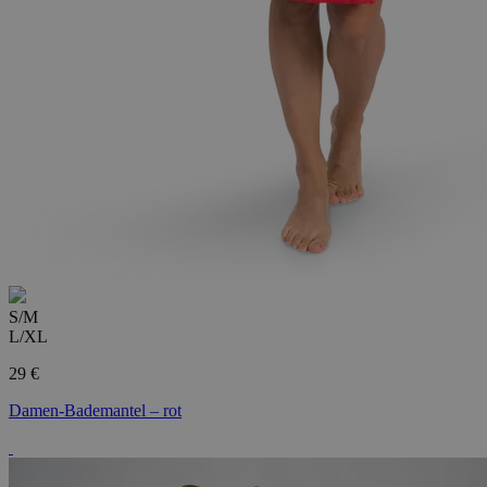
S/M
L/XL
29 €
Damen-Bademantel – rot