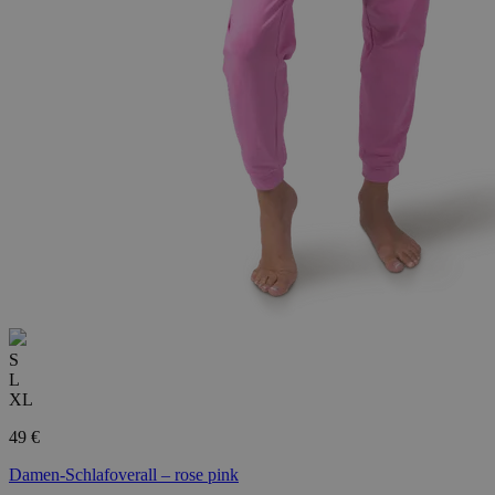
S
L
XL
49 €
Damen-Schlafoverall – rose pink