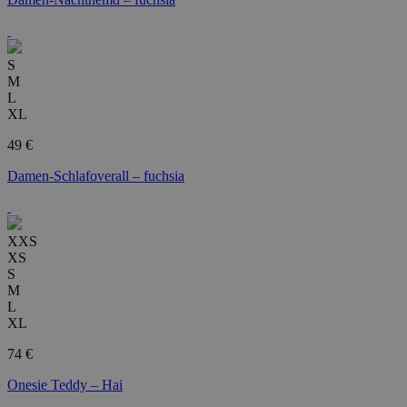
S
M
L
XL
49 €
Damen-Schlafoverall – fuchsia
XXS
XS
S
M
L
XL
74 €
Onesie Teddy – Hai