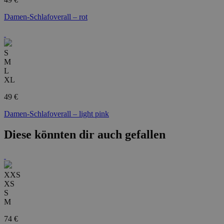
Damen-Schlafoverall – rot
S
M
L
XL
49 €
Damen-Schlafoverall – light pink
Diese könnten dir auch gefallen
XXS
XS
S
M
74 €