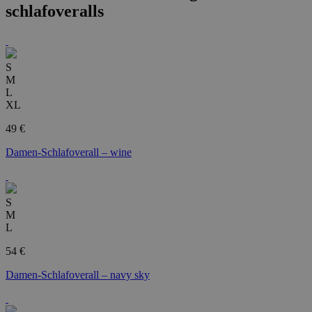
schlafoveralls
S
M
L
XL
49 €
Damen-Schlafoverall – wine
S
M
L
54 €
Damen-Schlafoverall – navy sky