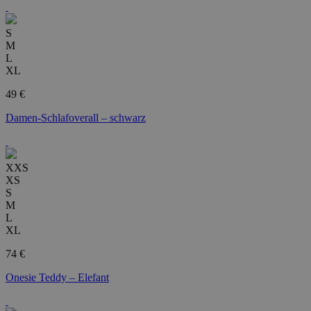
S
M
L
XL
49 €
Damen-Schlafoverall – schwarz
XXS
XS
S
M
L
XL
74 €
Onesie Teddy – Elefant