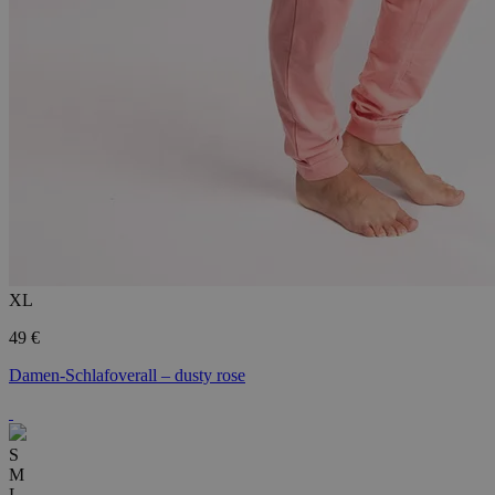
XL
49 €
Damen-Schlafoverall – dusty rose
S
M
L