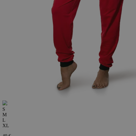
S
M
L
XL
49 €