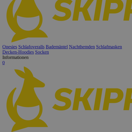
Onesies
Schlafoveralls
Bademäntel
Nachthemden
Schlafmasken
Decken-Hoodies
Socken
Informationen
0