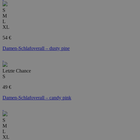
S
M
L
XL
54 €
Damen-Schlafoverall – dusty pine
Letzte Chance
S
49 €
Damen-Schlafoverall – candy pink
S
M
L
XL