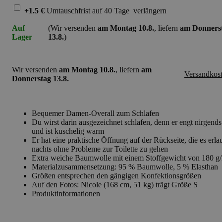
+1.5 €
Umtauschfrist
auf 40 Tage
verlängern
Auf
(Wir versenden
am Montag 10.8.
, liefern
am Donners
Lager
13.8.
)
Wir versenden
am Montag 10.8.
, liefern
am
Versandkos
Donnerstag 13.8.
Bequemer Damen-Overall zum Schlafen
Du wirst darin ausgezeichnet schlafen, denn er engt nirgends
und ist kuschelig warm
Er hat eine praktische Öffnung auf der Rückseite, die es erla
nachts ohne Probleme zur Toilette zu gehen
Extra weiche Baumwolle mit einem Stoffgewicht von 180 g
Materialzusammensetzung: 95 % Baumwolle, 5 % Elasthan
Größen entsprechen den gängigen Konfektionsgrößen
Auf den Fotos: Nicole (168 cm, 51 kg) trägt Größe S
Produktinformationen