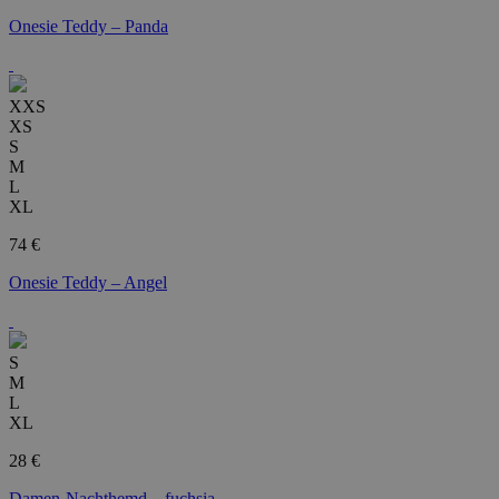
Onesie Teddy – Panda
XXS
XS
S
M
L
XL
74 €
Onesie Teddy – Angel
S
M
L
XL
28 €
Damen-Nachthemd – fuchsia